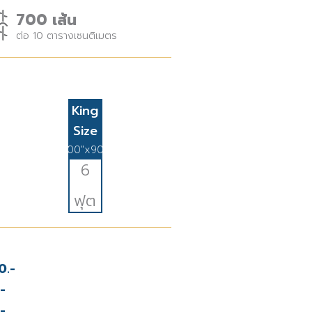
700 เส้น
ต่อ 10 ตารางเซนติเมตร
King
Size
100"x90"
6
ฟุต
0.-
-
-